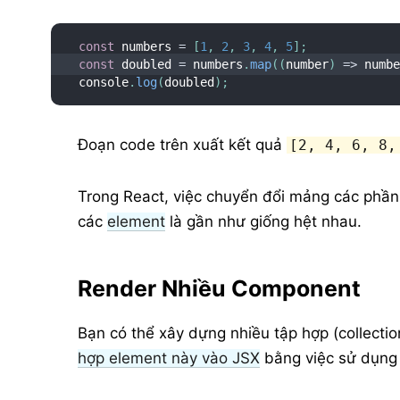
const
 numbers 
=
[
1
,
2
,
3
,
4
,
5
]
;
const
 doubled 
=
 numbers
.
map
(
(
number
)
=>
 numb
console
.
log
(
doubled
)
;
Đoạn code trên xuất kết quả
[2, 4, 6, 8,
Trong React, việc chuyển đổi mảng các phần t
các
element
là gần như giống hệt nhau.
Render Nhiều Component
Bạn có thể xây dựng nhiều tập hợp (collecti
hợp element này vào JSX
bằng việc sử dụng