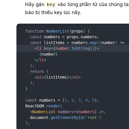
Hãy gán
vào từng phần tử của chúng t
key
báo bị thiếu key lúc nãy.
function
NumberList
(
props
)
{
const
 numbers 
=
 props
.
numbers
;
const
 listItems 
=
 numbers
.
map
(
(
number
)
=>
<
li
key
=
{
number
.
toString
(
)
}
>
{
number
}
</
li
>
)
;
return
(
<
ul
>
{
listItems
}
</
ul
>
)
;
}
const
 numbers 
=
[
1
,
2
,
3
,
4
,
5
]
;
ReactDOM
.
render
(
<
NumberList
numbers
=
{
numbers
}
/>
,
  document
.
getElementById
(
'root'
)
)
;