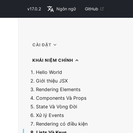
v
17.0.2
Ngôn ngữ
GitHub
CÀI ĐẶT
KHÁI NIỆM CHÍNH
1. Hello World
2. Giới thiệu JSX
3. Rendering Elements
4. Components Và Props
5. State Và Vòng Đời
6. Xử lý Events
7. Rendering có điều kiện
8. Lists Và Keys