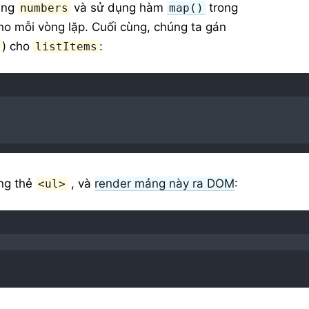
mảng
và sử dụng hàm
trong
numbers
map()
o mỗi vòng lặp. Cuối cùng, chúng ta gán
) cho
:
>
listItems
ng thẻ
, và
render mảng này ra DOM
:
<ul>