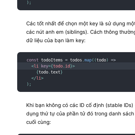
)
;
Các tốt nhất để chọn một key là sử dụng một
các nút anh em (siblings). Cách thông thườn
dữ liệu của bạn làm key:
const
 todoItems 
=
 todos
.
map
(
(
todo
)
=>
<
li
key
=
{
todo
.
id
}
>
{
todo
.
text
}
</
li
>
)
;
Khi bạn không có các ID cố định (stable IDs)
dụng thứ tự của phần tử đó trong danh sách
cuối cùng: