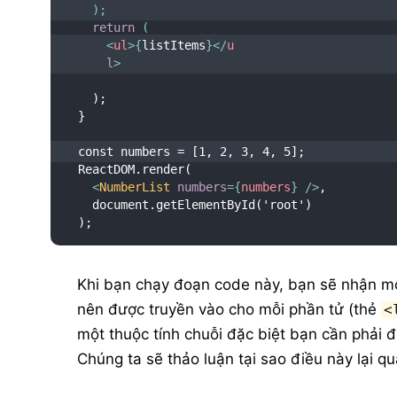
)
;
return
(
<
ul
>
{
listItems
}
</
u
l
>
  );
}
const numbers = [1, 2, 3, 4, 5];
ReactDOM.render(
<
NumberList
numbers
=
{
numbers
}
/>
,
  document.getElementById('root')
);
Khi bạn chạy đoạn code này, bạn sẽ nhận mộ
nên được truyền vào cho mỗi phần tử (thẻ
<
một thuộc tính chuỗi đặc biệt bạn cần phải 
Chúng ta sẽ thảo luận tại sao điều này lại qu