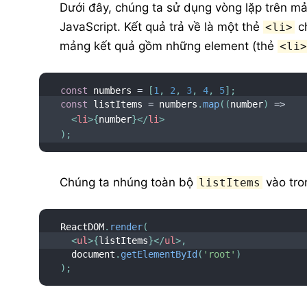
Dưới đây, chúng ta sử dụng vòng lặp trên 
JavaScript. Kết quả trả về là một thẻ
ch
<li>
mảng kết quả gồm những element (thẻ
<li
const
 numbers 
=
[
1
,
2
,
3
,
4
,
5
]
;
const
 listItems 
=
 numbers
.
map
(
(
number
)
=>
<
li
>
{
number
}
</
li
>
)
;
Chúng ta nhúng toàn bộ
vào tro
listItems
ReactDOM
.
render
(
<
ul
>
{
listItems
}
</
ul
>
,
  document
.
getElementById
(
'root'
)
)
;