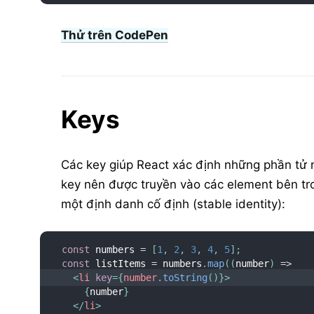
Thử trên CodePen
Keys
Các key giúp React xác định những phần tử n
key nên được truyền vào các element bên t
một định danh cố định (stable identity):
const
 numbers 
=
[
1
,
2
,
3
,
4
,
5
]
;
const
 listItems 
=
 numbers
.
map
(
(
number
)
=>
<
li
key
=
{
number
.
toString
(
)
}
>
{
number
}
</
li
>