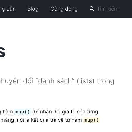
ng dẫn
Blog
Cộng đồng
s
huyển đổi “danh sách” (lists) trong
ng hàm
để nhân đôi giá trị của từng
map()
 mảng mới là kết quả trả về từ hàm
map()