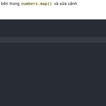
a bên trong
và sửa cảnh
numbers.map()