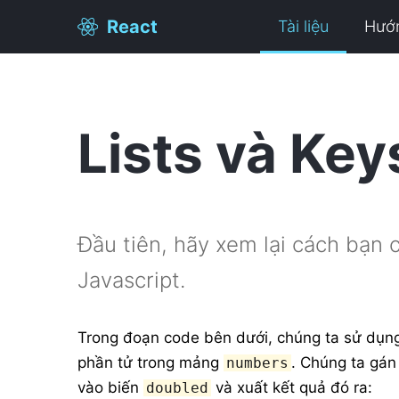
React
Tài liệu
Hướ
Lists và Key
Đầu tiên, hãy xem lại cách bạn c
Javascript.
Trong đoạn code bên dưới, chúng ta sử dụ
phần tử trong mảng
. Chúng ta gán
numbers
vào biến
và xuất kết quả đó ra:
doubled