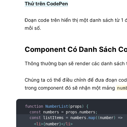
Thử trên CodePen
Đoạn code trên hiển thị một danh sách từ 1 
mỗi số.
Component Có Danh Sách Cơ 
Thông thường bạn sẽ render các danh sách
Chúng ta có thể điều chỉnh để đưa đoạn cod
trong component đó sẽ nhận một mảng
num
function
NumberList
(
props
)
{
const
 numbers 
=
 props
.
numbers
;
const
 listItems 
=
 numbers
.
map
(
(
number
)
=>
<
li
>
{
number
}
</
li
>