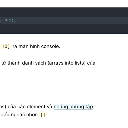
er 
*
2
)
;
ra màn hình console.
 10]
ử thành danh sách (arrays into lists) của
ons) của các element và
nhúng những tập
 dấu ngoặc nhọn
.
{}