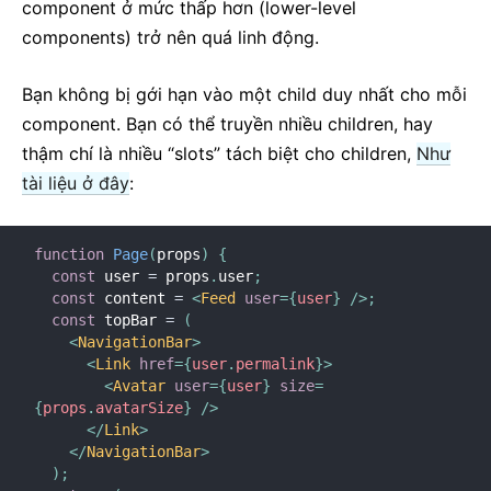
component ở mức thấp hơn (lower-level
components) trở nên quá linh động.
Bạn không bị gới hạn vào một child duy nhất cho mỗi
component. Bạn có thể truyền nhiều children, hay
thậm chí là nhiều “slots” tách biệt cho children,
Như
tài liệu ở đây
:
function
Page
(
props
)
{
const
 user 
=
 props
.
user
;
const
 content 
=
<
Feed
user
=
{
user
}
/>
;
const
 topBar 
=
(
<
NavigationBar
>
<
Link
href
=
{
user
.
permalink
}
>
<
Avatar
user
=
{
user
}
size
=
{
props
.
avatarSize
}
/>
</
Link
>
</
NavigationBar
>
)
;