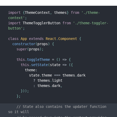
import
{
ThemeContext
,
 themes
}
from
'./theme-
context'
;
import
 ThemeTogglerButton 
from
'./theme-toggler-
button'
;
class
App
extends
React
.
Component
{
constructor
(
props
)
{
super
(
props
)
;
this
.
toggleTheme
=
(
)
=>
{
this
.
setState
(
state
=>
(
{
        theme
:
          state
.
theme 
===
 themes
.
dark

?
 themes
.
light

:
 themes
.
dark
,
}
)
)
;
}
;
// State also contains the updater function 
so it will