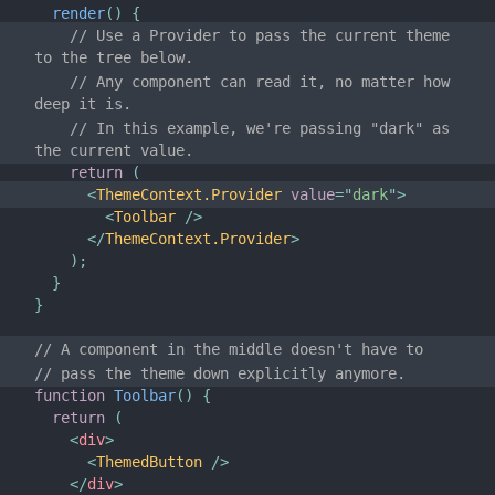
render
(
)
{
Làm Thế Nào Để Đóng Góp
// Use a Provider to pass the current theme 
Tổng Quan Codebase
to the tree below.
Chú Thích Triển Khai
// Any component can read it, no matter how 
deep it is.
Nguyên Tắc Thiết Kế
// In this example, we're passing "dark" as 
the current value.
FAQ
return
(
<
ThemeContext.Provider
value
=
"
dark
"
>
AJAX và APIs
<
Toolbar
/>
</
ThemeContext.Provider
>
Babel, JSX, và các bước xây dựng
)
;
Truyền Functions cho Component
}
}
Component State
Styling và CSS
// A component in the middle doesn't have to
// pass the theme down explicitly anymore.
Cấu trúc dự án
function
Toolbar
(
)
{
Quy tắc đặt tên phiên bản
return
(
Virtual DOM and Internals
<
div
>
<
ThemedButton
/>
</
div
>