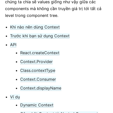
chúng ta chia sẽ values giống như vậy giữa các
5. State Và Vòng Đời
components mà không cần truyền giá trị tới tất cả
6. Xử lý Events
level trong component tree.
7. Rendering có điều kiện
Khi nào nên dùng Context
8. Lists Và Keys
9. Forms
Trước khi bạn sử dụng Context
10. Chuyển State Lên
API
11. Kết Hợp Và Kế Thừa
React.createContext
12. Tư Duy Trong React
Context.Provider
Class.contextType
HƯỚNG DẪN NÂNG CAO
Context.Consumer
Khả năng tiếp cận
Code-Splitting
Context.displayName
Context
Ví dụ
Error Boundaries
Dynamic Context
Chuyển Tiếp Refs