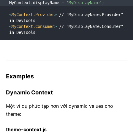
MyContext
.
displayName 
=
'MyDisplayName'
;
<
MyContext.Provider
>
 // "MyDisplayName.Provider" 
in DevTools
<
MyContext.Consumer
>
 // "MyDisplayName.Consumer" 
in DevTools
Examples
Dynamic Context
Một ví dụ phức tạp hơn với dynamic values cho
theme:
theme-context.js