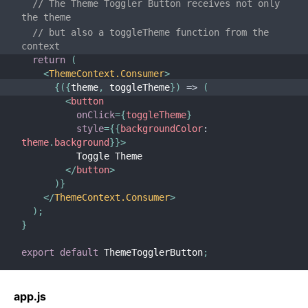
// The Theme Toggler Button receives not only 
the theme
// but also a toggleTheme function from the 
context
return
(
<
ThemeContext.Consumer
>
{
(
{
theme
,
 toggleTheme
}
)
=>
(
<
button
onClick
=
{
toggleTheme
}
style
=
{
{
backgroundColor
:
theme
.
background
}
}
>
          Toggle Theme
</
button
>
)
}
</
ThemeContext.Consumer
>
)
;
}
export
default
 ThemeTogglerButton
;
app.js