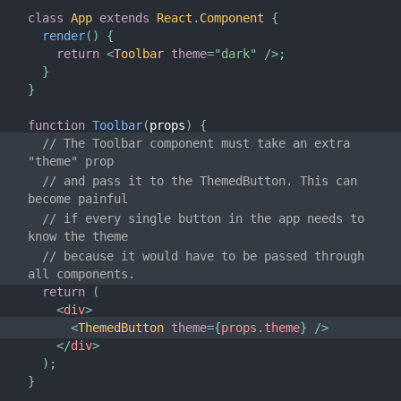
Uncontrolled Components
class
App
extends
React
.
Component
{
Web Components
render
(
)
{
return
<
Toolbar
theme
=
"
dark
"
/>
;
}
API THAM KHẢO
}
React
function
Toolbar
(
props
)
{
React.Component
// The Toolbar component must take an extra 
ReactDOM
"theme" prop
// and pass it to the ThemedButton. This can 
ReactDOMServer
become painful
DOM Elements
// if every single button in the app needs to 
SyntheticEvent
know the theme
// because it would have to be passed through 
Test Utilities
all components.
Test Renderer
return
(
<
div
>
Môi trường JS yêu cầu
<
ThemedButton
theme
=
{
props
.
theme
}
/>
Bảng Chú Giải
</
div
>
)
;
}
HOOKS