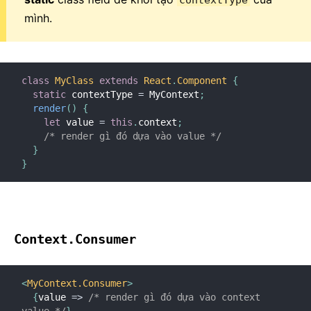
contextType
mình.
class
MyClass
extends
React
.
Component
{
static
 contextType 
=
 MyContext
;
render
(
)
{
let
 value 
=
this
.
context
;
/* render gì đó dựa vào value */
}
}
Context.Consumer
<
MyContext.Consumer
>
{
value
=>
/* render gì đó dựa vào context 