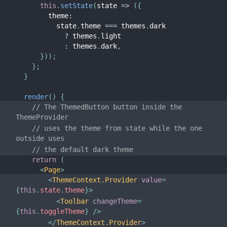
this
.
setState
(
state
=>
(
{
        theme
:
          state
.
theme 
===
 themes
.
dark

?
 themes
.
light

:
 themes
.
dark
,
}
)
)
;
}
;
}
render
(
)
{
// The ThemedButton button inside the 
ThemeProvider
// uses the theme from state while the one 
outside uses
// the default dark theme
return
(
<
Page
>
<
ThemeContext.Provider
value
=
{
this
.
state
.
theme
}
>
<
Toolbar
changeTheme
=
{
this
.
toggleTheme
}
/>
</
ThemeContext.Provider
>