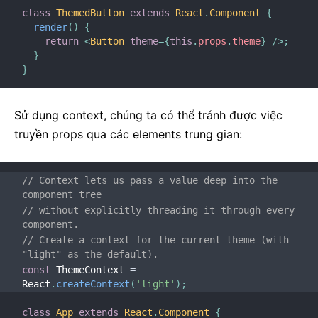
class
ThemedButton
extends
React
.
Component
{
1. Giới thiệu Hooks
render
(
)
{
2. Cái nhìn đầu tiên về Hooks
return
<
Button
theme
=
{
this
.
props
.
theme
}
/>
;
}
3. Sử dụng State Hook
}
4. Sử dụng Effect Hook
5. Quy tắc của Hooks
Sử dụng context, chúng ta có thể tránh được việc
6. Xây dựng Hooks của bạn
truyền props qua các elements trung gian:
7. Tham chiếu Hooks API
8. Hooks và các câu hỏi thường gặp
// Context lets us pass a value deep into the 
component tree
TESTING
// without explicitly threading it through every 
Tổng Quan Testing
component.
// Create a context for the current theme (with 
Các Phương Thức Testing
"light" as the default).
Các Môi Trường Testing
const
 ThemeContext 
=
React
.
createContext
(
'light'
)
;
ĐÓNG GÓP GIÚP ĐỠ
class
App
extends
React
.
Component
{