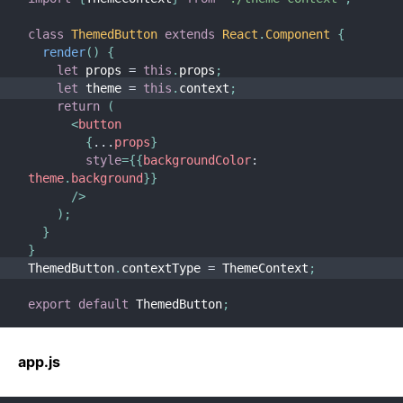
class
ThemedButton
extends
React
.
Component
{
render
(
)
{
let
 props 
=
this
.
props
;
let
 theme 
=
this
.
context
;
return
(
<
button
{
...
props
}
style
=
{
{
backgroundColor
:
theme
.
background
}
}
/>
)
;
}
}
ThemedButton
.
contextType 
=
 ThemeContext
;
export
default
 ThemedButton
;
app.js