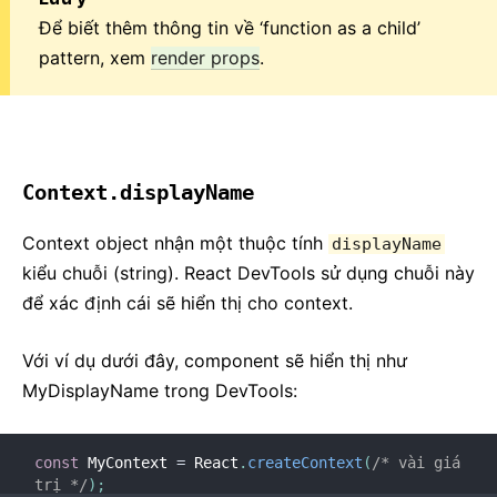
Để biết thêm thông tin về ‘function as a child’
pattern, xem
render props
.
Context.displayName
Context object nhận một thuộc tính
displayName
kiểu chuỗi (string). React DevTools sử dụng chuỗi này
để xác định cái sẽ hiển thị cho context.
Với ví dụ dưới đây, component sẽ hiển thị như
MyDisplayName trong DevTools:
const
 MyContext 
=
 React
.
createContext
(
/* vài giá 
trị */
)
;