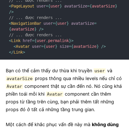
// ... được renders ...
<
PageLayout
user
=
{
user
}
avatarSize
=
{
avatarSize
}
/>
// ... được renders ...
<
NavigationBar
user
=
{
user
}
avatarSize
=
{
avatarSize
}
/>
// ... được renders ...
<
Link
href
=
{
user
.
permalink
}
>
<
Avatar
user
=
{
user
}
size
=
{
avatarSize
}
/>
</
Link
>
Bạn có thể cảm thấy dư thừa khi truyền
và
user
props thông qua nhiều levels nếu chỉ có
avatarSize
component thật sự cần đến nó. Nó cũng khá
Avatar
phiền toái mỗi khi
component cần thêm
Avatar
props từ tầng trên cùng, bạn phải thêm tất những
props đó ở tất cả những tầng trung gian.
Một cách để khắc phục vấn đề này mà
không dùng