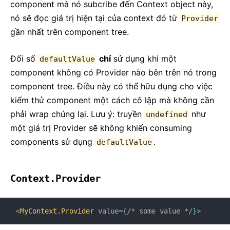
component mà nó subcribe đến Context object này,
nó sẽ đọc giá trị hiện tại của context đó từ
Provider
gần nhất trên component tree.
Đối số
chỉ
sử dụng khi một
defaultValue
component không có Provider nào bên trên nó trong
component tree. Điều này có thể hữu dụng cho việc
kiểm thử component một cách cô lập mà không cần
phải wrap chúng lại. Lưu ý: truyền
như
undefined
một giá trị Provider sẽ không khiến consuming
components sử dụng
.
defaultValue
Context.Provider
<
MyContext.Provider
value
=
{
/* some value */
}
>