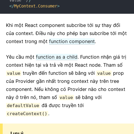
value */
}
</
MyContext.Consumer
>
Khi một React component subcribe tới sự thay đổi
của context. Điều này cho phép bạn subcribe tới một
context trong một
function component
.
Yêu cầu một
function as a child
. Function nhận giá trị
context hiện tại và trả về một React node. Tham số
truyền đến function sẽ bằng với
prop
value
value
của Provider gần nhất trong context này trên tree
component. Nếu không có Provider nào cho context
này ở trên nó, tham số
sẽ bằng với
value
đã được truyền tới
defaultValue
.
createContext()
Lưu ý