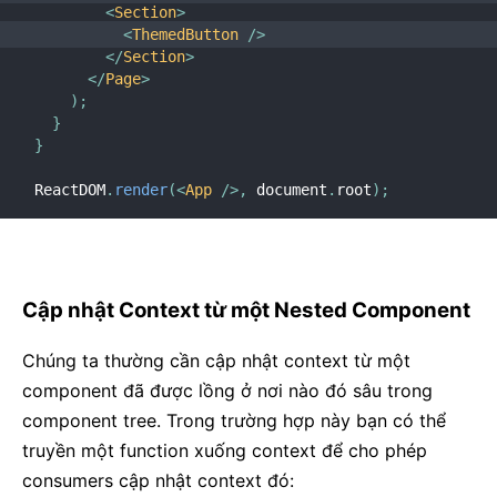
<
Section
>
<
ThemedButton
/>
</
Section
>
</
Page
>
)
;
}
}
ReactDOM
.
render
(
<
App
/>
,
 document
.
root
)
;
Cập nhật Context từ một Nested Component
Chúng ta thường cần cập nhật context từ một
component đã được lồng ở nơi nào đó sâu trong
component tree. Trong trường hợp này bạn có thể
truyền một function xuống context để cho phép
consumers cập nhật context đó: