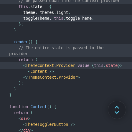
// be passed down into the context provider
this
.
state 
=
{
      theme
:
 themes
.
light
,
      toggleTheme
:
this
.
toggleTheme
,
}
;
}
render
(
)
{
// The entire state is passed to the 
provider
return
(
<
ThemeContext.Provider
value
=
{
this
.
state
}
>
<
Content
/>
</
ThemeContext.Provider
>
)
;
}
}
function
Content
(
)
{
return
(
<
div
>
<
ThemeTogglerButton
/>
</
div
>