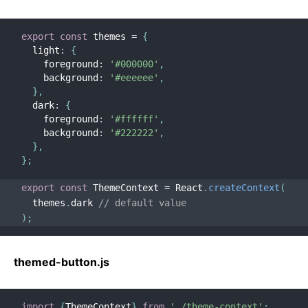
export
const
 themes 
=
{
  light
:
{
    foreground
:
'#000000'
,
    background
:
'#eeeeee'
,
}
,
  dark
:
{
    foreground
:
'#ffffff'
,
    background
:
'#222222'
,
}
,
}
;
export
const
 ThemeContext 
=
 React
.
createContext
(
  themes
.
dark 
// default value
)
;
themed-button.js
import
{
ThemeContext
}
from
'./theme-context'
;