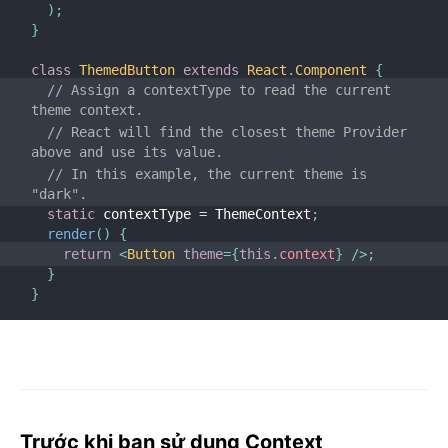
)
;
}
class
ThemedButton
extends
React
.
Component
{
// Assign a contextType to read the current 
theme context.
// React will find the closest theme Provider 
above and use its value.
// In this example, the current theme is 
"dark".
static
 contextType 
=
 ThemeContext
;
render
(
)
{
return
<
Button
theme
=
{
this
.
context
}
/>
;
}
}
Trước khi bạn sử dụng Context