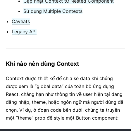
Cập nhật Context từ Nested Component
Phân Mảnh
Sử dụng Multiple Contexts
Higher-Order Components
Caveats
Tích Hợp Với Các Thư Viện Khác
JSX Chuyên Sâu
Legacy API
Tối ưu hoá hiệu năng
Portals
Phân tích (Profiler)
Khi nào nên dùng Context
React nhưng không sử dụng ES6
React nhưng không sử dụng JSX
Context được thiết kế để chia sẽ data khi chúng
Reconciliation
được xem là “global data” của toàn bộ ứng dụng
Refs Và DOM
React, chẳng hạn như thông tin về user hiện tại đang
Render Props
đăng nhập, theme, hoặc ngôn ngữ mà người dùng đã
Kiểm Tra Static Type
chọn. Ví dụ, ở đoạn code bên dưới, chúng ta truyền
Strict Mode
một “theme” prop để style một Button component:
Kiểm tra kiểu với PropTypes