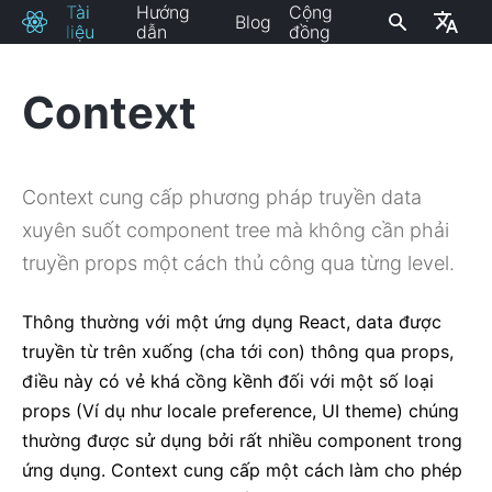
Tài
Hướng
Cộng
Blog
React
liệu
dẫn
đồng
Context
CÀI ĐẶT
Bắt Đầu
Context cung cấp phương pháp truyền data
Thêm React Vào Một Website
xuyên suốt component tree mà không cần phải
Tạo Một App React Mới
Các Đường Dẫn CDN
truyền props một cách thủ công qua từng level.
Các Kênh Phát Hành
Thông thường với một ứng dụng React, data được
KHÁI NIỆM CHÍNH
truyền từ trên xuống (cha tới con) thông qua props,
điều này có vẻ khá cồng kềnh đối với một số loại
1. Hello World
props (Ví dụ như locale preference, UI theme) chúng
2. Giới thiệu JSX
thường được sử dụng bởi rất nhiều component trong
3. Rendering Elements
ứng dụng. Context cung cấp một cách làm cho phép
4. Components Và Props