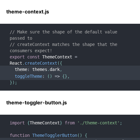
theme-context.js
// Make sure the shape of the default value 
passed to
// createContext matches the shape that the 
consumers expect!
export
const
 ThemeContext 
=
React
.
createContext
(
{
  theme
:
 themes
.
dark
,
toggleTheme
:
(
)
=>
{
}
,
}
)
;
theme-toggler-button.js
import
{
ThemeContext
}
from
'./theme-context'
;
function
ThemeTogglerButton
(
)
{