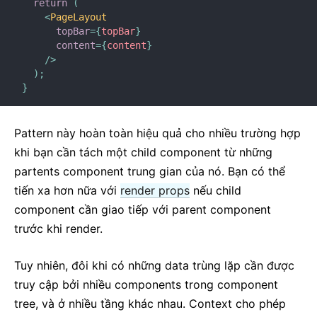
return
(
<
PageLayout
topBar
=
{
topBar
}
content
=
{
content
}
/>
)
;
}
Pattern này hoàn toàn hiệu quả cho nhiều trường hợp
khi bạn cần tách một child component từ những
partents component trung gian của nó. Bạn có thể
tiến xa hơn nữa với
render props
nếu child
component cần giao tiếp với parent component
trước khi render.
Tuy nhiên, đôi khi có những data trùng lặp cần được
truy cập bởi nhiều components trong component
tree, và ở nhiều tầng khác nhau. Context cho phép