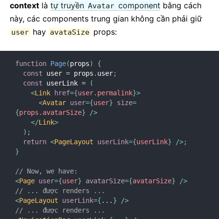
context
là
tự truyền
component
bằng cách
Avatar
này, các components trung gian không cần phải giữ
hay
props:
user
avataSize
function
Page
(
props
)
{
const
 user 
=
 props
.
user
;
const
 userLink 
=
(
<
Link
href
=
{
user
.
permalink
}
>
<
Avatar
user
=
{
user
}
size
=
{
props
.
avatarSize
}
/>
</
Link
>
)
;
return
<
PageLayout
userLink
=
{
userLink
}
/>
;
}
// Now, we have:
<
Page
user
=
{
user
}
avatarSize
=
{
avatarSize
}
/>
// ... được renders ...
<
PageLayout
userLink
=
{
...
}
/>
// ... được renders ...