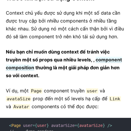
Context chủ yếu được sử dụng khi một số data cần
được truy cập bởi
nhiều
components ở nhiều tầng
khác nhau. Sử dụng nó một cách cẩn thận bởi vì điều
đó sẽ làm component trở nên khó tái sử dụng hơn.
Nếu bạn chỉ muốn dùng context để tránh việc
truyền một số props qua nhiều levels, ,
component
composition
thường là một giải pháp đơn giản hơn
so với context.
Ví dụ, một
component truyền
và
Page
user
prop đến một số levels hạ cấp để
avataSize
Link
và
components có thể đọc được:
Avatar
<
Page
user
=
{
user
}
avatarSize
=
{
avatarSize
}
/>