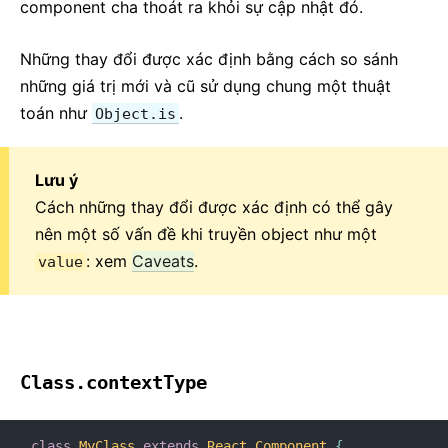
component cha thoát ra khỏi sự cập nhật đó.
Những thay đổi được xác định bằng cách so sánh
những giá trị mới và cũ sử dụng chung một thuật
toán như
.
Object.is
Lưu ý
Cách những thay đổi được xác định có thể gây
nên một số vấn đề khi truyền object như một
: xem
Caveats
.
value
Class.contextType
class
MyClass
extends
React
.
Component
{