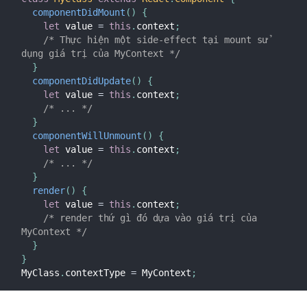
componentDidMount
(
)
{
let
 value 
=
this
.
context
;
/* Thực hiện một side-effect tại mount sử 
dụng giá trị của MyContext */
}
componentDidUpdate
(
)
{
let
 value 
=
this
.
context
;
/* ... */
}
componentWillUnmount
(
)
{
let
 value 
=
this
.
context
;
/* ... */
}
render
(
)
{
let
 value 
=
this
.
context
;
/* render thứ gì đó dựa vào giá trị của 
MyContext */
}
}
MyClass
.
contextType 
=
 MyContext
;