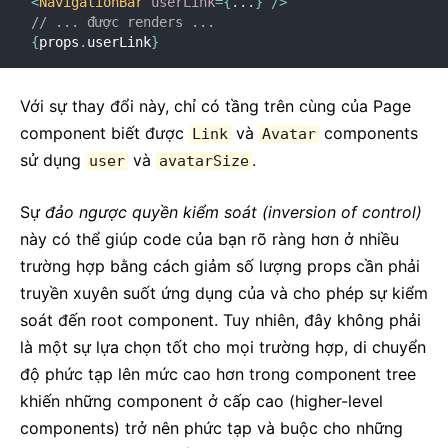
<
NavigationBar
userLink
=
{
...
}
/>
// ... được renders ...
{
props
.
userLink
}
Với sự thay đổi này, chỉ có tầng trên cùng của Page
component biết được
và
components
Link
Avatar
sử dụng
và
.
user
avatarSize
Sự
đảo ngược quyền kiểm soát (inversion of control)
này có thể giúp code của bạn rõ ràng hơn ở nhiều
trường hợp bằng cách giảm số lượng props cần phải
truyền xuyên suốt ứng dụng của và cho phép sự kiểm
soát đến root component. Tuy nhiên, đây không phải
là một sự lựa chọn tốt cho mọi trường hợp, di chuyển
độ phức tạp lên mức cao hơn trong component tree
khiến những component ở cấp cao (higher-level
components) trở nên phức tạp và buộc cho những